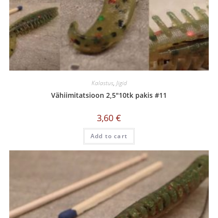
Kalastus
,
Jigid
Vähiimitatsioon 2,5″10tk pakis #11
3,60
€
Add to cart