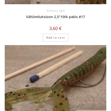
Kalastus
,
Jigid
Vähiimitatsioon 2,5″10tk pakis #17
3,60
€
Add to cart