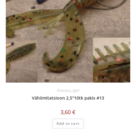
Kalastus
,
Jigid
Vähiimitatsioon 2,5″10tk pakis #13
3,60
€
Add to cart