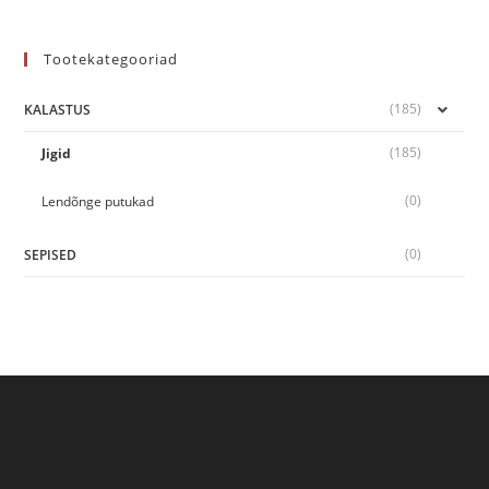
Tootekategooriad
(185)
KALASTUS
(185)
Jigid
(0)
Lendõnge putukad
(0)
SEPISED