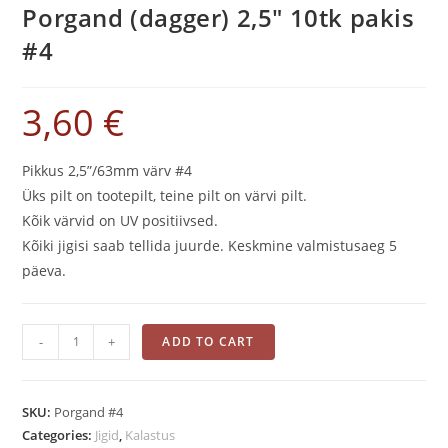
Porgand (dagger) 2,5″ 10tk pakis
#4
3,60
€
Pikkus 2,5”/63mm värv #4
Üks pilt on tootepilt, teine pilt on värvi pilt.
Kõik värvid on UV positiivsed.
Kõiki jigisi saab tellida juurde. Keskmine valmistusaeg 5
päeva.
Porgand
-
+
ADD TO CART
(dagger)
2,5"
10tk
SKU:
Porgand #4
pakis
Categories:
Jigid
,
Kalastus