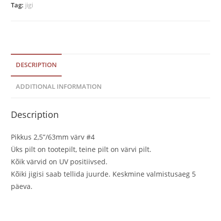
Tag:
jigi
#4
quantity
DESCRIPTION
ADDITIONAL INFORMATION
Description
Pikkus 2,5”/63mm värv #4
Üks pilt on tootepilt, teine pilt on värvi pilt.
Kõik värvid on UV positiivsed.
Kõiki jigisi saab tellida juurde. Keskmine valmistusaeg 5
päeva.