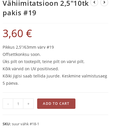
Vähiimitatsioon 2,5″10tk
pakis #19
3,60
€
Pikkus 2,5”/63mm värv #19
Offsettkonksu soon.
Üks pilt on tootepilt, teine pilt on värvi pilt.
Kõik värvid on UV positiivsed.
Kõiki jigisi saab tellida juurde. Keskmine valmistusaeg
5 päeva.
Vähiimitatsioon
-
+
ADD TO CART
2,5"10tk
pakis
#19
SKU:
suur vähk #18-1