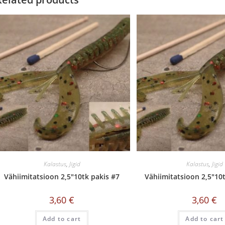
Kalastus
,
Jigid
Kalastus
,
Jigid
Vähiimitatsioon 2,5″10tk pakis #7
Vähiimitatsioon 2,5″10
3,60
€
3,60
€
Add to cart
Add to cart