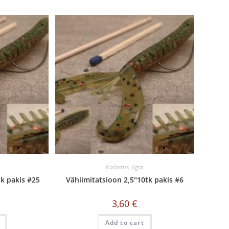
Kalastus
,
Jigid
tk pakis #25
Vähiimitatsioon 2,5″10tk pakis #6
3,60
€
Add to cart