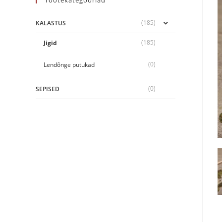
Tootekategooriad
(185)
KALASTUS
(185)
Jigid
(0)
Lendõnge putukad
(0)
SEPISED