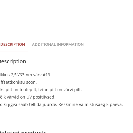
DESCRIPTION
ADDITIONAL INFORMATION
escription
ikkus 2,5”/63mm värv #19
ffsettkonksu soon.
ks pilt on tootepilt, teine pilt on värvi pilt.
õik värvid on UV positiivsed.
õiki jigisi saab tellida juurde. Keskmine valmistusaeg 5 päeva.
Related products