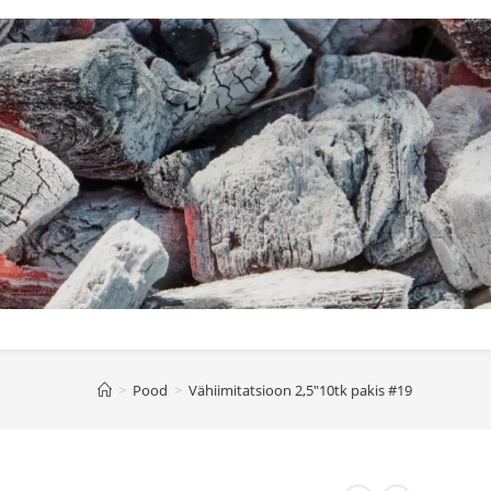
>
Pood
>
Vähiimitatsioon 2,5″10tk pakis #19