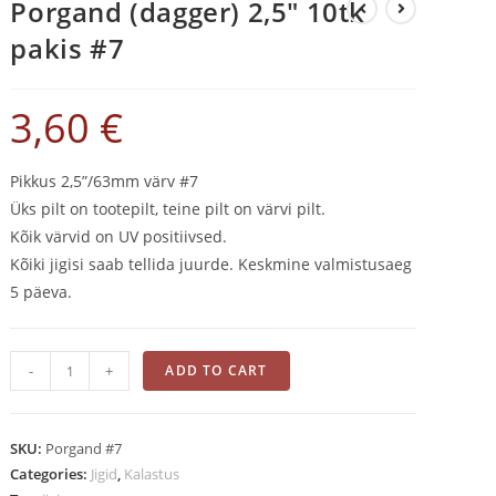
Porgand (dagger) 2,5″ 10tk
pakis #7
3,60
€
Pikkus 2,5”/63mm värv #7
Üks pilt on tootepilt, teine pilt on värvi pilt.
Kõik värvid on UV positiivsed.
Kõiki jigisi saab tellida juurde. Keskmine valmistusaeg
5 päeva.
Porgand
-
+
ADD TO CART
(dagger)
2,5"
10tk
SKU:
Porgand #7
pakis
Categories:
Jigid
,
Kalastus