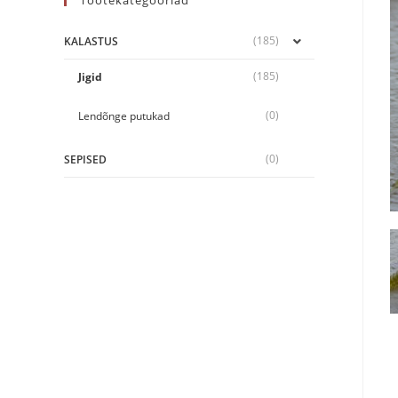
Tootekategooriad
(185)
KALASTUS
(185)
Jigid
(0)
Lendõnge putukad
(0)
SEPISED