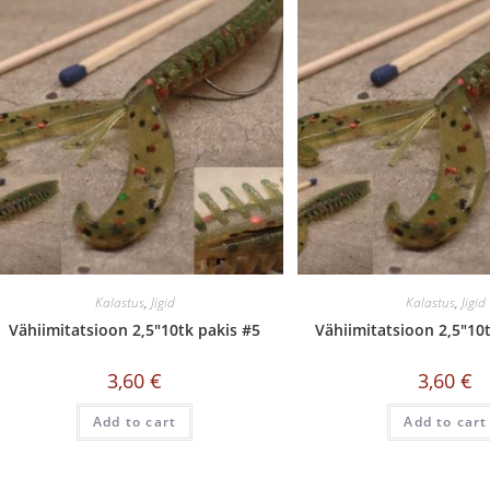
Kalastus
,
Jigid
Kalastus
,
Jigid
Vähiimitatsioon 2,5″10tk pakis #5
Vähiimitatsioon 2,5″10
3,60
€
3,60
€
Add to cart
Add to cart