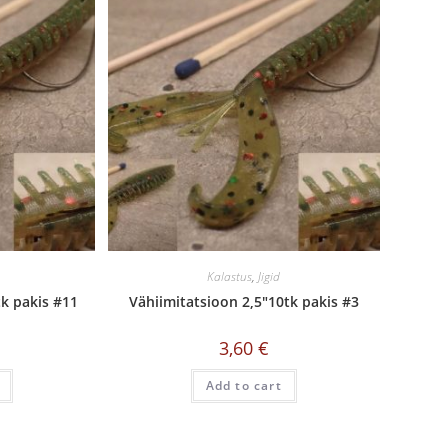
Kalastus
,
Jigid
tk pakis #11
Vähiimitatsioon 2,5″10tk pakis #3
3,60
€
Add to cart