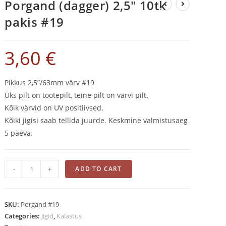
Porgand (dagger) 2,5″ 10tk
pakis #19
3,60
€
Pikkus 2,5”/63mm värv #19
Üks pilt on tootepilt, teine pilt on värvi pilt.
Kõik värvid on UV positiivsed.
Kõiki jigisi saab tellida juurde. Keskmine valmistusaeg
5 päeva.
Porgand
-
+
ADD TO CART
(dagger)
2,5"
10tk
SKU:
Porgand #19
pakis
Categories:
Jigid
,
Kalastus