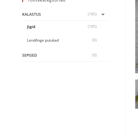
Tootekategooriad
(185)
KALASTUS
(185)
Jigid
(0)
Lendõnge putukad
(0)
SEPISED