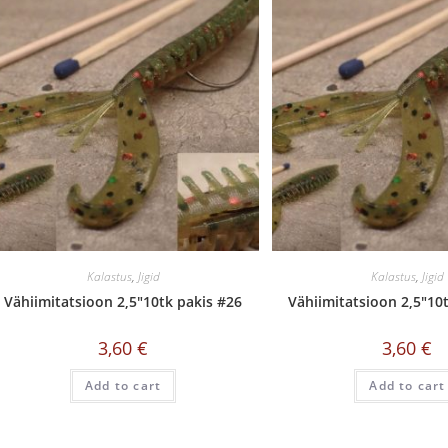
Kalastus
,
Jigid
Kalastus
,
Jigid
Vähiimitatsioon 2,5″10tk pakis #26
Vähiimitatsioon 2,5″10
3,60
€
3,60
€
Add to cart
Add to cart