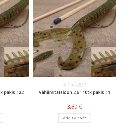
Kalastus
,
Jigid
tk pakis #22
Vähiimitatsioon 2,5″ 10tk pakis #1
3,60
€
Add to cart