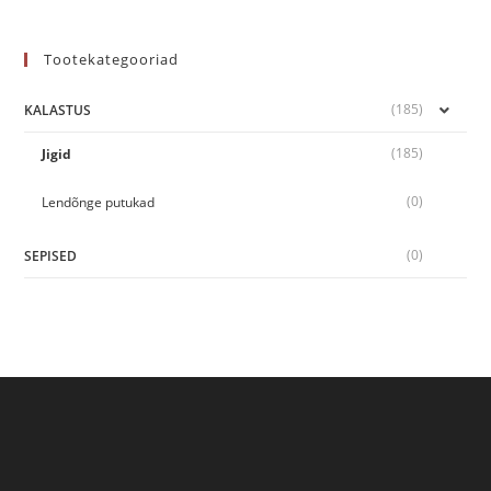
Tootekategooriad
(185)
KALASTUS
(185)
Jigid
(0)
Lendõnge putukad
(0)
SEPISED