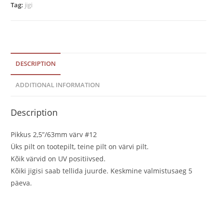
Tag:
jigi
pakis
#12
quantity
DESCRIPTION
ADDITIONAL INFORMATION
Description
Pikkus 2,5”/63mm värv #12
Üks pilt on tootepilt, teine pilt on värvi pilt.
Kõik värvid on UV positiivsed.
Kõiki jigisi saab tellida juurde. Keskmine valmistusaeg 5
päeva.