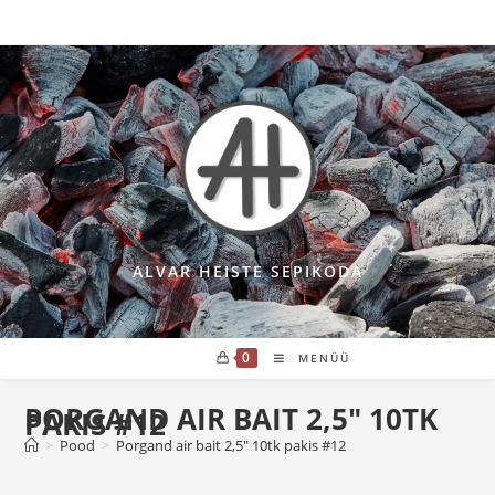
Skip
to
content
ALVAR HEISTE SEPIKODA
0
MENÜÜ
PORGAND AIR BAIT 2,5″ 10TK
PAKIS #12
>
Pood
>
Porgand air bait 2,5″ 10tk pakis #12