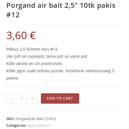
Porgand air bait 2,5″ 10tk pakis
#12
3,60
€
Pikkus 2,5”/63mm värv #12
Üks pilt on tootepilt, teine pilt on värvi pilt.
Kõik värvid on UV positiivsed.
Kõiki jigisi saab tellida juurde. Keskmine valmistusaeg 5
päeva.
Porgand
-
+
ADD TO CART
air
bait
2,5"
SKU:
Porgand Air Bait 2,5 #12
10tk
Categories:
Jigid
,
Kalastus