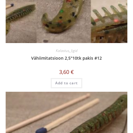
Kalastus
,
Jigid
Vähiimitatsioon 2,5″10tk pakis #12
3,60
€
Add to cart