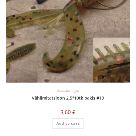
Kalastus
,
Jigid
Vähiimitatsioon 2,5″10tk pakis #19
3,60
€
Add to cart