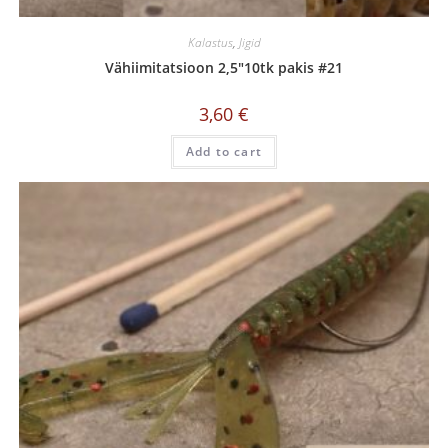
Kalastus
,
Jigid
Vähiimitatsioon 2,5″10tk pakis #21
3,60
€
Add to cart