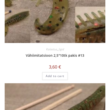
Kalastus
,
Jigid
Vähiimitatsioon 2,5″10tk pakis #13
3,60
€
Add to cart