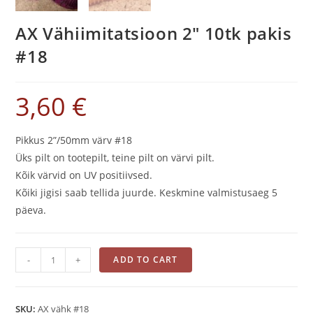
AX Vähiimitatsioon 2″ 10tk pakis
#18
3,60
€
Pikkus 2”/50mm värv #18
Üks pilt on tootepilt, teine pilt on värvi pilt.
Kõik värvid on UV positiivsed.
Kõiki jigisi saab tellida juurde. Keskmine valmistusaeg 5
päeva.
AX
-
+
ADD TO CART
Vähiimitatsioon
2"
10tk
SKU:
AX vähk #18