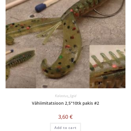
Kalastus
,
Jigid
Vähiimitatsioon 2,5″10tk pakis #2
3,60
€
Add to cart