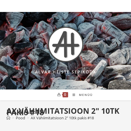
Skip
to
content
ALVAR HEISTE SEPIKODA
0
MENÜÜ
AX VÄHIIMITATSIOON 2″ 10TK
PAKIS #18
>
Pood
>
AX Vähiimitatsioon 2″ 10tk pakis #18