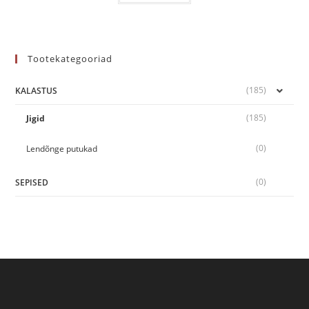
Tootekategooriad
(185)
KALASTUS
(185)
Jigid
(0)
Lendõnge putukad
(0)
SEPISED