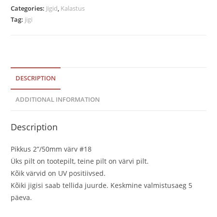
pakis
Categories:
Jigid
,
Kalastus
Tag:
jigi
#18
quantity
DESCRIPTION
ADDITIONAL INFORMATION
Description
Pikkus 2”/50mm värv #18
Üks pilt on tootepilt, teine pilt on värvi pilt.
Kõik värvid on UV positiivsed.
Kõiki jigisi saab tellida juurde. Keskmine valmistusaeg 5
päeva.