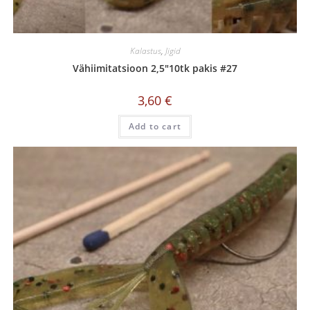
Kalastus
,
Jigid
Vähiimitatsioon 2,5″10tk pakis #27
3,60
€
Add to cart